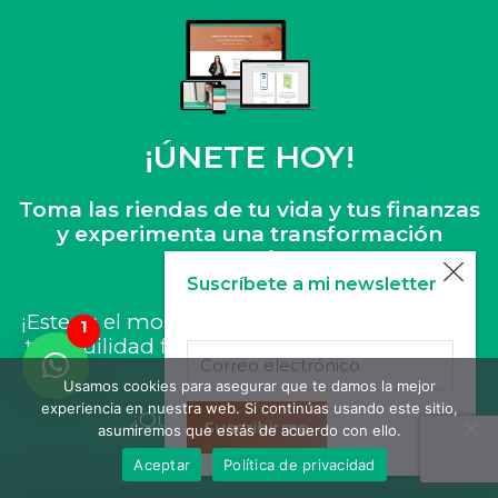
¡ÚNETE HOY!
Toma las riendas de tu vida y tus finanzas
y experimenta una transformación
renovadora.
Suscríbete a mi newsletter
¡Este es el momento de dar el paso hacia tu
tranquilidad financiera y vivir la vida que te
mereces!
Usamos cookies para asegurar que te damos la mejor
experiencia en nuestra web. Si continúas usando este sitio,
¿Qué estás esperando?
Suscribirme
asumiremos que estás de acuerdo con ello.
Aceptar
Política de privacidad