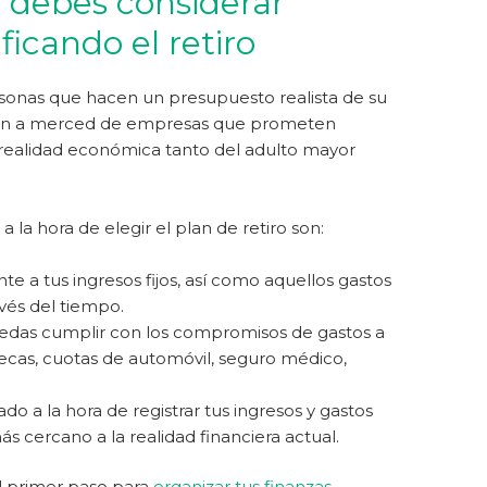
e debes considerar
ficando el retiro
rsonas que hacen un presupuesto realista de su
edan a merced de empresas que prometen
a realidad económica tanto del adulto mayor
 la hora de elegir el plan de retiro son:
e a tus ingresos fijos, así como aquellos gastos
vés del tiempo.
puedas cumplir con los compromisos de gastos a
tecas, cuotas de automóvil, seguro médico,
o a la hora de registrar tus ingresos y gastos
s cercano a la realidad financiera actual.
l primer paso para
organizar tus finanzas