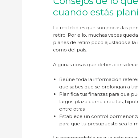
Consejos de lo qu
cuando estás plani
La realidad es que son pocas las pe
retiro. Por ello, muchas veces qu
planes de retiro poco ajustados a l
como del país.
Algunas cosas que debes considerar a
Reúne toda la información referent
que sabes que se prolongan a tra
Planifica tus finanzas para que 
largos plazo como créditos, hipo
entre otras.
Establece un control pormenorizad
para que tu presupuesto sea lo má
Lo recomendable es que este sea e